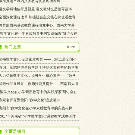
书中找
威海推进市域内义务教育优质均衡发展
语文学科地位举足轻重 语文教材也是德育蓝本
全面深化课程改革 加强社会主义核心价值观教育
教育部西南基础教育课程研究中心、西南大学基
础教育
“数学文化在小学素质教育中的实践探索”研讨会在
忠
热门文章
传播数学文化 促进素质教育 ——记第二届全国小
学数学文化优质课大赛暨课堂教学观摩研讨会
诗词、墓志铭也是数学题？快到这套神奇的数学书
中找答案
大力弘扬数学文化，提升学生核心素养——“数学
文化在小学数学课程教学中的实践探索会暨全国数
优秀作品显风采，教师技能共提升——西南师大版
学文化优质课大赛重庆市预赛”在江津进行
课标音乐教案、课件获奖结果揭晓
“数学文化在小学素质教育中的实践探索”研讨会在
忠县召开
专家名师齐聚贵阳 “数学文化”绽放魅力
贵阳市“数学文化在小学素质教育中的实践与探
索”主题研讨推进活动成功举行
2017年河南省 “小学数学文化”课程教学观摩研讨
会会议纪要
全覆盖项目