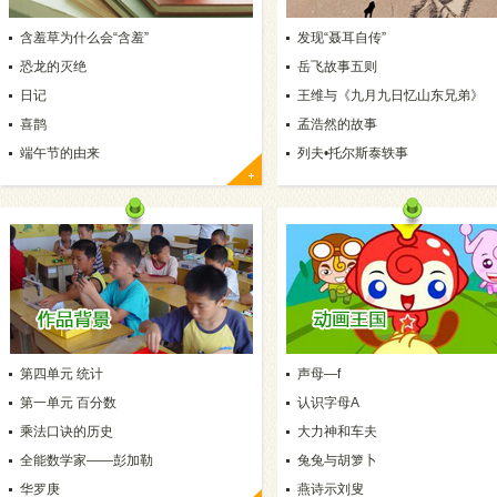
含羞草为什么会“含羞”
发现“聂耳自传”
恐龙的灭绝
岳飞故事五则
日记
王维与《九月九日忆山东兄弟》
喜鹊
孟浩然的故事
端午节的由来
列夫•托尔斯泰轶事
第四单元 统计
声母—f
第一单元 百分数
认识字母A
乘法口诀的历史
大力神和车夫
全能数学家——彭加勒
兔兔与胡箩卜
华罗庚
燕诗示刘叟