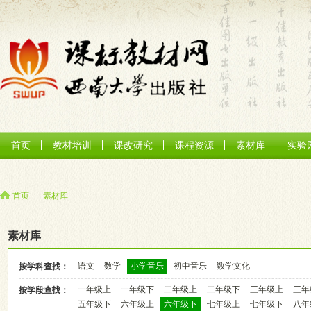
首页
教材培训
课改研究
课程资源
素材库
实验
首页
-
素材库
素材库
语文
数学
小学音乐
初中音乐
数学文化
按学科查找：
一年级上
一年级下
二年级上
二年级下
三年级上
三年
按学段查找：
五年级下
六年级上
六年级下
七年级上
七年级下
八年