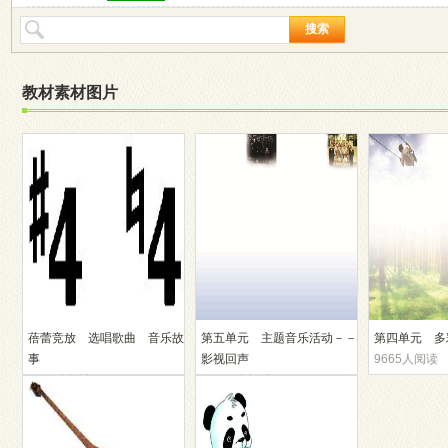
搜索
教材素材图片
蓓蕾竞放 选唱歌曲 音乐故
第五单元 主题音乐活动－－
第四单元 多
事
影视回声
9665人阅读
9610人阅读
10752人阅读