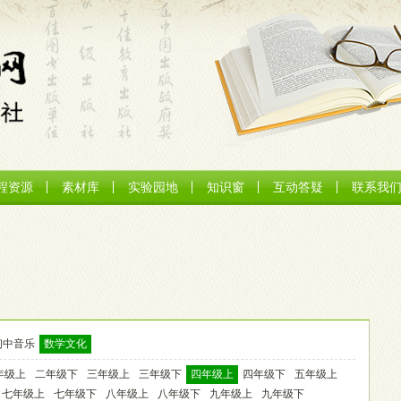
程资源
素材库
实验园地
知识窗
互动答疑
联系我
初中音乐
数学文化
年级上
二年级下
三年级上
三年级下
四年级上
四年级下
五年级上
七年级上
七年级下
八年级上
八年级下
九年级上
九年级下