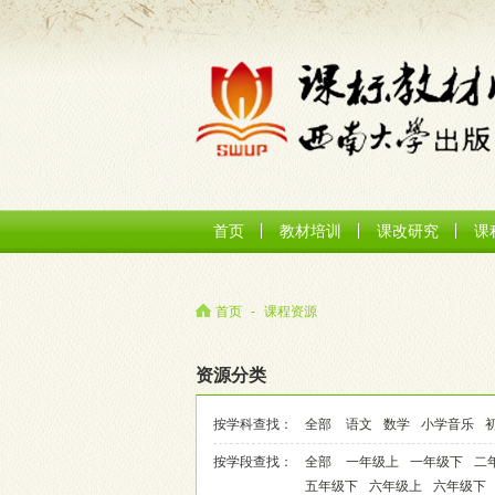
首页
教材培训
课改研究
课
首页
-
课程资源
资源分类
按学科查找：
全部
语文
数学
小学音乐
按学段查找：
全部
一年级上
一年级下
二
五年级下
六年级上
六年级下