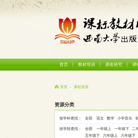
首页
教材培训
课改研究
课
首页
-
课程资源
资源分类
按学科查找：
全部
语文
数学
小学音乐
按学段查找：
全部
一年级上
一年级下
二
五年级下
六年级上
六年级下