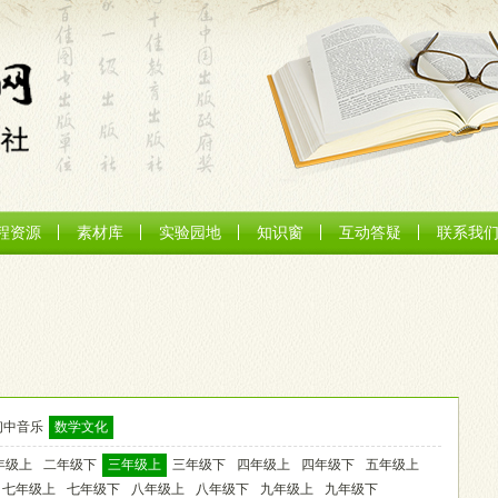
程资源
素材库
实验园地
知识窗
互动答疑
联系我
初中音乐
数学文化
年级上
二年级下
三年级上
三年级下
四年级上
四年级下
五年级上
七年级上
七年级下
八年级上
八年级下
九年级上
九年级下