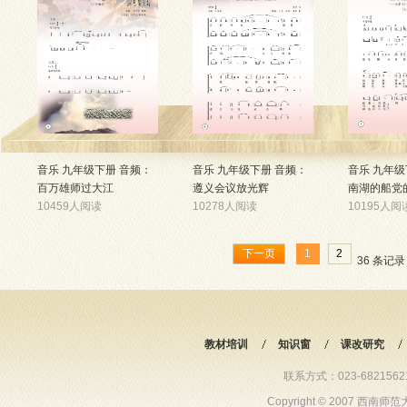
音乐 九年级下册 音频：
音乐 九年级下册 音频：
音乐 九年级
百万雄师过大江
遵义会议放光辉
南湖的船党
10459人阅读
10278人阅读
10195人阅
下一页
1
2
36 条记录 
教材培训
知识窗
课改研究
联系方式：023-68215621 6
Copyright © 2007 西