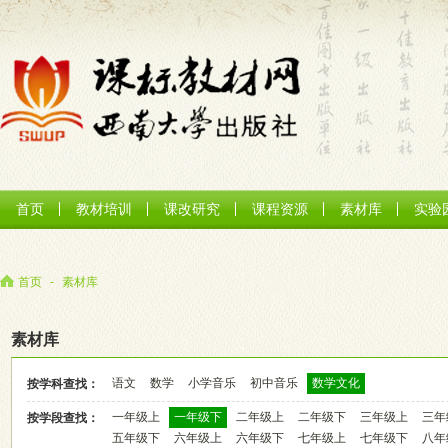
首页
教材培训
课改研究
课程资源
素材库
实验
首页
-
素材库
素材库
语文
数学
小学音乐
初中音乐
数学文化
按学科查找：
一年级上
一年级下
二年级上
二年级下
三年级上
三年
按学段查找：
五年级下
六年级上
六年级下
七年级上
七年级下
八年