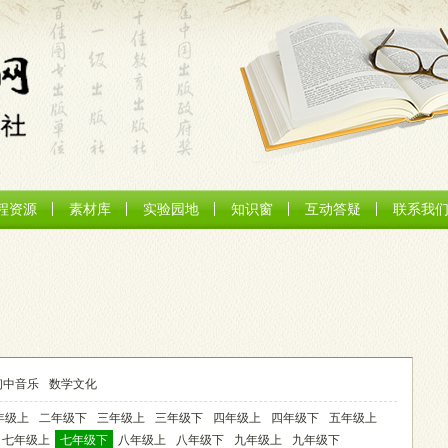
程资源
素材库
实验园地
知识窗
互动答疑
联系我
初中音乐
数学文化
年级上
二年级下
三年级上
三年级下
四年级上
四年级下
五年级上
七年级上
七年级下
八年级上
八年级下
九年级上
九年级下