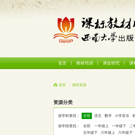
首页
教材培训
课改研究
课
首页
-
课程资源
资源分类
按学科查找：
全部
语文
数学
小学音乐
按学段查找：
全部
一年级上
一年级下
二
五年级下
六年级上
六年级下