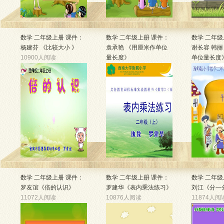
数学 二年级上册 课件：
数学 二年级上册 课件：
数学 二年级
杨建芬 《比较大小 》
袁承艳 《用厘米作单位
谢长容 韩
10900人阅读
量长度》
单位量长度
11190人阅读
10841人阅
数学 二年级上册 课件：
数学 二年级上册 课件：
数学 二年级
罗友谊《倍的认识》
罗建华《表内乘法练习》
刘江《分一
11072人阅读
10876人阅读
11874人阅