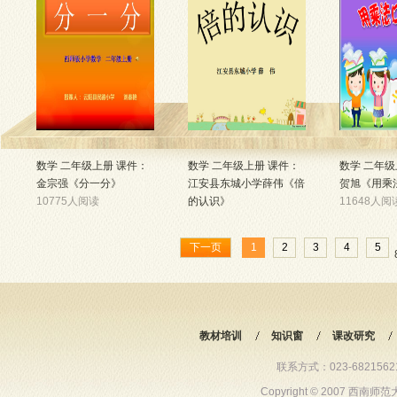
数学 二年级上册 课件：
数学 二年级上册 课件：
数学 二年级
金宗强《分一分》
江安县东城小学薛伟《倍
贺旭《用乘
10775人阅读
的认识》
11648人阅
10656人阅读
下一页
1
2
3
4
5
教材培训
知识窗
课改研究
联系方式：023-68215621 6
Copyright © 2007 西