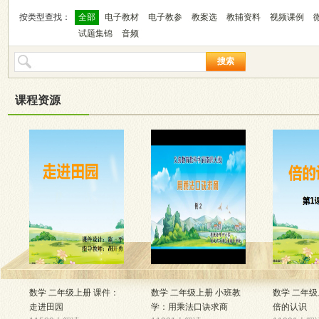
按类型查找：
全部
电子教材
电子教参
教案选
教辅资料
视频课例
试题集锦
音频
搜索
课程资源
数学 二年级上册 课件：
数学 二年级上册 小班教
数学 二年级
走进田园
学：用乘法口诀求商
倍的认识