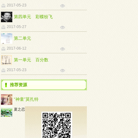
2017-05-23
第四单元 彩蝶纷飞
2017-05-27
第二单元
2017-06-12
第一单元 百分数
2017-05-23
推荐资源
“神童”莫扎特
首页
教材培训页
知识
夏之恋
联系方式：023-68215621 6
Copyright © 2007
互联网出版许可：新出网证