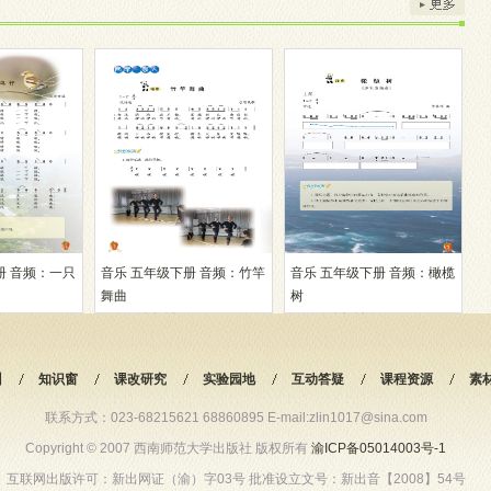
册 音频：一只
音乐 五年级下册 音频：竹竿
音乐 五年级下册 音频：橄榄
舞曲
树
11927人阅读
10741人阅读
训
知识窗
课改研究
实验园地
互动答疑
课程资源
素
联系方式：023-68215621 68860895 E-mail:zlin1017@sina.com
Copyright © 2007 西南师范大学出版社 版权所有
渝ICP备05014003号-1
互联网出版许可：新出网证（渝）字03号 批准设立文号：新出音【2008】54号