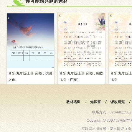
你可能感兴趣的素材
音乐 九年级上册 音频：大漠
音乐 九年级上册 音频：蝴蝶
音乐 九年级
之夜
飞呀（伴奏）
飞呀
12062人阅读
12112人阅读
10288人阅读
教材培训
知识窗
课改研究
联系方式：023-68215621 6
Copyright © 2007 西
互联网出版许可：新出网证（渝）