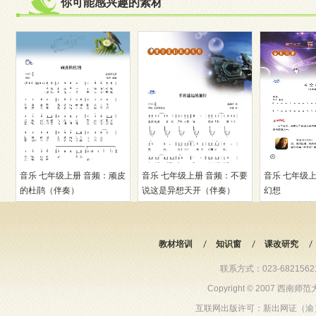
你可能感兴趣的素材
音乐 七年级上册 音频：顽皮
音乐 七年级上册 音频：不要
音乐 七年级
的杜鹃（伴奏）
说这是异想天开（伴奏）
幻想
11288人阅读
10570人阅读
11602人阅读
教材培训
知识窗
课改研究
联系方式：023-68215621 6
Copyright © 2007 西
互联网出版许可：新出网证（渝）